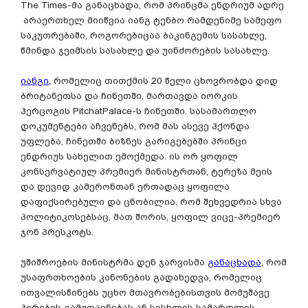
The Times-მა განაცხადა, რომ პრინცმა ენდრიუმ ადრე
არაერთხელ მიიწვია იანგ ტენბო რამდენიმე სამეფო
საკუთრებაში, როგორებიცაა ბაკინგემის სასახლე,
წმინდა ჯეიმსის სასახლე და უინძორების სასახლე.
იანგი,
რომელიც თითქმის 20 წელი ცხოვრობდა დიდ
ბრიტანეთსა და ჩინეთში, მართავდა იორკის
ჰერცოგის PitchatPalace-ს ჩინეთში. სასამართლო
დოკუმენტები აჩვენებს, რომ მას ასევე ჰქონდა
უფლება, ჩინეთში ბიზნეს გარიგებებში პრინცი
ენდრიუს სახელით ემოქმედა. ის ორ ყოფილ
კონსერვატიულ პრემიერ მინისტრთან, ტერეზა მეის
და დევიდ კამერონთან ერთადაც ყოფილა
დაფიქსირებული და ცნობილია, რომ შეხვედრია სხვა
პოლიტიკოსებსაც, მათ შორის, ყოფილ ვიცე-პრემიერ
ჯონ პრესკოტს.
უშიშროების მინისტრმა დენ ჯარვისმა
განაცხადა
, რომ
უსაფრთხოების კანონების გადახედვა, რომელიც
ითვალისწინებს უცხო მთავრობებისთვის მომუშავე
პირების გამჟღავნებას ან სისხლის სამართლის