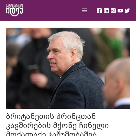
Skip
Main
to
Menu
content
Post
navigation
ბრიტანეთის პრინცთან
კავშირების მქონე ჩინელი
მოქალაქე ჯაშუშობაშია