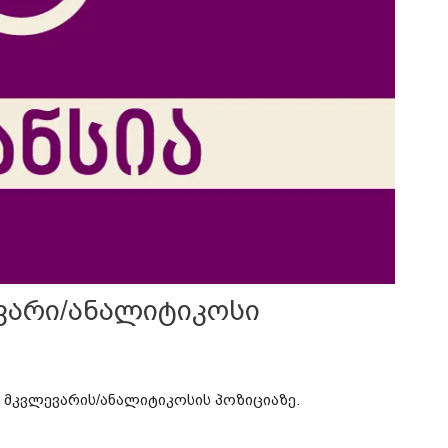
ევარი/ანალიტიკოსი
 მკვლევარის/ანალიტიკოსის პოზიციაზე.