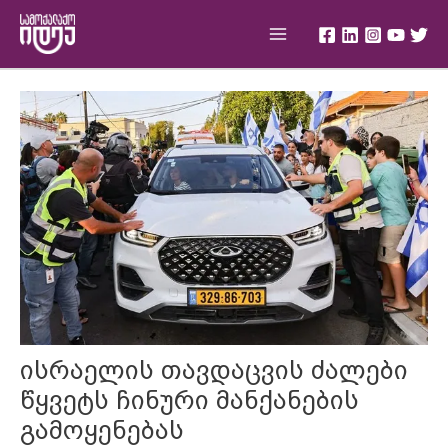
Skip
Main
to
Menu
content
Post
navigation
ისრაელის თავდაცვის ძალები
წყვეტს ჩინური მანქანების
გამოყენებას