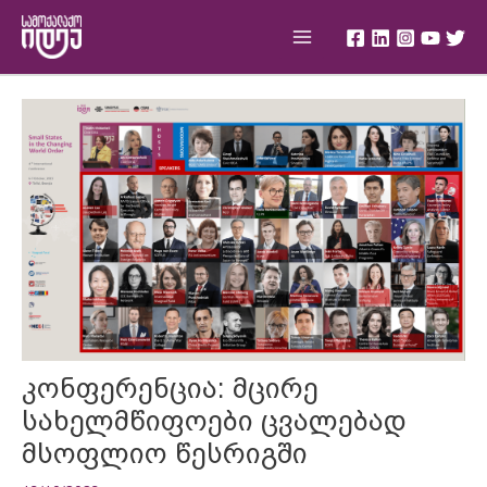
Skip
Main
to
Menu
content
Post
navigation
კონფერენცია: მცირე
სახელმწიფოები ცვალებად
მსოფლიო წესრიგში