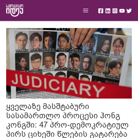
Skip
Main
to
Menu
content
Post
navigation
ყველაზე მასშტაბური
სასამართლო პროცესი ჰონგ
კონგში: 47 პრო-დემოკრატიულ
პირს ციხეში წლების გატარება