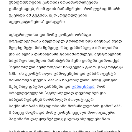
უსაფრთხოების კანონი) მოსამართლეებმა
განაცხადეს, რომ ტაის ჩანაწერები, რომლებიც მხარს
უჭერდა ამ გეგმას, იყო „რევოლუციის
ადვოკატირების” დასტური.
ავსტრალიისა და ჰონგ კონგის ორმაგი
მოქალაქეობის მფლობელ გორდონ ნგს მიესაჯა შვიდ
წელზე მეტი მას შემდეგ, რაც დანაშაული არ აღიარა
და ამ წლის დასაწყისში გაასამართლეს. ავსტრალიის
საგარეო საქმეთა მინისტრმა პენი ვონგმა გამოთქვა
“სერიოზული შეშფოთება” სასჯელის გამო, გააკრიტიკა
NSL- ის უკონტროლო გამოყენება და გააპროტესტა
მასობრივი დევნა. აშშ-ის საკონსულომ ჰონგ კონგში
მკაცრად დაგმო განაჩენი და
განაცხადა
, რომ
ბრალდებულებს “აგრესიულად დევნიდნენ და
აპატიმრებდნენ ნორმალურ პოლიტიკურ
საქმიანობაში მშვიდობიანი მონაწილეობის გამო” აშშ-
მ ასევე მოუწოდა ჰონგ კონგს, ყველა პოლიტიკური
პატიმარი დაუყოვნებლივ გაეთავისუფლებინათ.
საპასუხოდ, ჩინეთის საგარეო საქმეთა სამინისტრომ