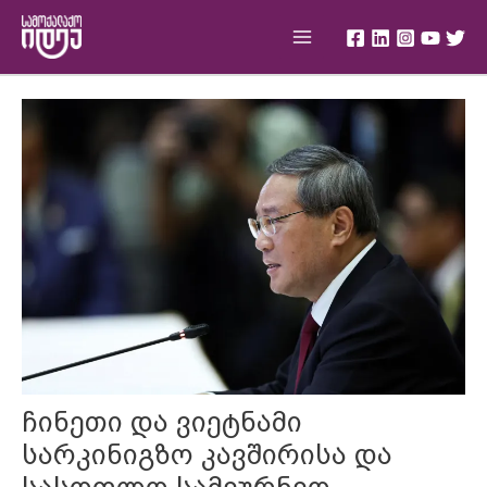
Skip
Main
to
Menu
content
Post
navigation
ჩინეთი და ვიეტნამი
სარკინიგზო კავშირისა და
სასოფლო სამეურნეო