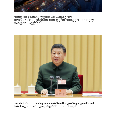
ჩინეთი დასავლეთთან სავაჭრო
მოლაპარაკებების წინ ეკონომიკურ „წითელ
ხაზებს“ ავლებს
სი ძინპინი ჩინეთის არმიაში კორუფციასთან
ბრძოლის გაძლიერებას მოითხოვს