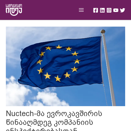
Skip
Main
to
Menu
content
Post
navigation
Nuctech-მა ევროკავშირის
წინააღმდეგ კომპანიის
ინსპექტირებასთან