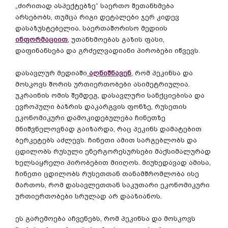
„
ძირითად
ასპექტებზე
“
საერთო
შეთანხმება
არსებობს
,
თუმცა
რიგი
დეტალები
ჯერ
კიდევ
დასაზუსტებელია
.
საერთაშორისო
მედიის
ინფორმაციით
,
უთანხმოებას
გაზის
ფასი
,
დაფინანსება
და
გრძელვადიანი
პირობები
იწვევს
.
დასავლურ
მედიაში
აღნიშნავენ
,
რომ
პეკინსა
და
მოსკოვს
შორის
ურთიერთობები
ასიმეტრიულია
.
უკრაინის
ომის
შემდეგ
,
დასავლური
სანქციებისა
და
ევროპული
ბაზრის
დაკარგვის
ფონზე
,
რუსეთის
ეკონომიკური
დამოკიდებულება
ჩინეთზე
მნიშვნელოვნად
გაიზარდა
,
რაც
პეკინს
დამატებით
ბერკეტებს
აძლევს
.
ჩინეთი
ამით
სარგებლობს
და
ცდილობს
რუსული
ენერგორესურსები
მაქსიმალურად
ხელსაყრელი
პირობებით
მიიღოს
.
მიუხედავად
ამისა
,
ჩინეთი
ცდილობს
რუსეთთან
თანამშრომლობა
ისე
მართოს
,
რომ
დასავლეთთან
საკუთარი
ეკონომიკური
ურთიერთობები
სრულად
არ
დააზიანოს
.
ეს
გარემოება
აჩვენებს
,
რომ
პეკინსა
და
მოსკოვს