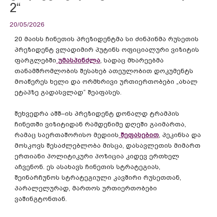
2“
20/05/2026
20
მაისს
ჩინეთის
პრეზიდენტმა
სი
ძინპინმა
რუსეთის
პრეზიდენტ
ვლადიმირ
პუტინს
ოფიციალური
ვიზიტის
ფარგლებში
უმასპინძლა
,
სადაც
მხარეებმა
თანამშრომლობის
შესახებ
ათეულობით
დოკუმენტს
მოაწერეს
ხელი
და
ორმხრივი
ურთიერთობები
„
ახალ
ეტაპზე
გადასვლად
“
შეაფასეს
.
შეხვედრა
აშშ
–
ის
პრეზიდენტ
დონალდ
ტრამპის
ჩინეთში
ვიზიტიდან
რამდენიმე
დღეში
გაიმართა
,
რამაც
საერთაშორისო
მედიის
შეფასებით
,
პეკინსა
და
მოსკოვს
შესაძლებლობა
მისცა
,
დასავლეთის
მიმართ
ერთიანი
პოლიტიკური
პოზიცია
კიდევ
ერთხელ
აჩვენონ
.
ეს
ასახავს
ჩინეთის
სტრატეგიას
,
შეინარჩუნოს
სტრატეგიული
კავშირი
რუსეთთან
,
პარალელურად
,
მართოს
ურთიერთობები
ვაშინგტონთან
.