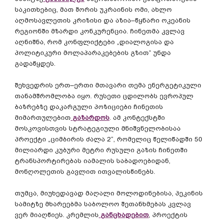
საკითხებიც
,
მათ
შორის
უკრაინის
ომი
,
ახლო
აღმოსავლეთის
კრიზისი
და
აზია
–
წყნარი
ოკეანის
რეგიონში
მზარდი
კონკურენცია
.
ჩინეთმა
კვლავ
აღნიშნა
,
რომ
კონფლიქტები
„
დიალოგისა
და
პოლიტიკური
მოლაპარაკებების
გზით
“
უნდა
გადაწყდეს
.
შეხვედრის
ერთ
–
ერთი
მთავარი
თემა
ენერგეტიკული
თანამშრომლობა
იყო
.
რუსეთი
ცდილობს
ევროპულ
ბაზრებზე
დაკარგული
პოზიციები
ჩინეთის
მიმართულებით
გაზარდოს
.
ამ
კონტექსტში
მოსკოვისთვის
სტრატეგიული
მნიშვნელობისაა
პროექტი
„
ციმბირის
ძალა
2“,
რომელიც
წელიწადში
50
მილიარდი
კუბური
მეტრი
რუსული
გაზის
ჩინეთში
ტრანსპორტირებას
იამალის
საბადოებიდან
,
მონღოლეთის
გავლით
ითვალისწინებს
.
თუმცა
,
მიუხედავად
მაღალი
მოლოდინებისა
,
პეკინის
სამიტზე
მხარეებმა
საბოლოო
შეთანხმებას
კვლავ
ვერ
მიაღწიეს
.
კრემლის
განცხადებით
,
პროექტის