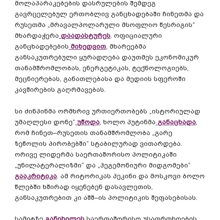
მოლაპარაკებების
დასრულების
შემდეგ
გავრცელებულ
ერთობლივ
განცხადებაში
ჩინეთმა
და
რუსეთმა
„
მრავალპოლარული
მსოფლიო
წესრიგის
“
მხარდაჭერა
დაადასტურეს
.
ოფიციალური
განცხადებების
მიხედვით
,
მხარეებმა
განსაკუთრებული
ყურადღება
დაუთმეს
ეკონომიკურ
თანამშრომლობას
,
ენერგეტიკას
,
ტექნოლოგიებს
,
მეცნიერებას
,
განათლებასა
და
მედიის
სფეროში
კავშირების
გაღრმავებას
.
სი
ძინპინმა
ორმხრივ
ურთიერთობებს
„
ისტორიულად
უმაღლესი
დონე
“
უწოდა
,
ხოლო
პუტინმა
განაცხადა
,
რომ
ჩინეთ
–
რუსეთის
თანამშრომლობა
„
გარე
ზეწოლის
პირობებში
“
სტაბილურად
ვითარდება
.
ორივე
ლიდერმა
საერთაშორისო
პოლიტიკაში
„
უნილატერალიზმი
“
და
„
ჰეგემონიური
მიდგომები
“
გააკრიტიკა
.
ამ
რიტორიკას
პეკინი
და
მოსკოვი
ბოლო
წლებში
ხშირად
იყენებენ
დასავლეთის
,
განსაკუთრებით
კი
აშშ
–
ის
პოლიტიკის
შეფასებისას
.
სამიტზე
განიხილეს
საერთაშორისო
უსაფრთხოების