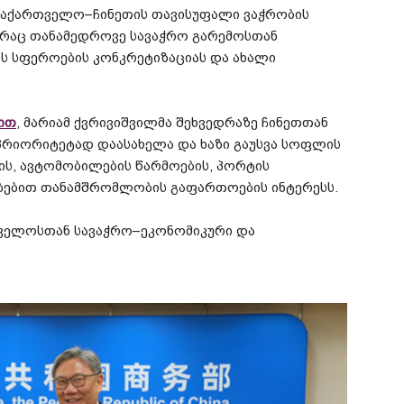
საქართველო
–
ჩინეთის
თავისუფალი
ვაჭრობის
რაც
თანამედროვე
სავაჭრო
გარემოსთან
ს
სფეროების
კონკრეტიზაციას
და
ახალი
ით
,
მარიამ
ქვრივიშვილმა
შეხვედრაზე
ჩინეთთან
პრიორიტეტად
დაასახელა
და
ხაზი
გაუსვა
სოფლის
ის
,
ავტომობილების
წარმოების
,
პორტის
ბებით
თანამშრომლობის
გაფართოების
ინტერესს
.
ველოსთან
სავაჭრო
–
ეკონომიკური
და