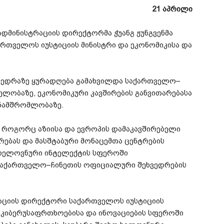
21
აპრილი
ადმინისტრაციის
დირექტორმა
ჭუანგ
ჟუნგვენმა
ართველოს
იუსტიციის
მინისტრი
და
ეკონომიკისა
და
ვედრაზე
ყურადღება
გამახვილდა
საქართველო
–
ნელობაზე
,
ეკონომიკური
კავშირების
განვითარებასა
ნამშრომლობაზე
.
,
როგორც
აზიისა
და
ევროპის
დამაკავშირებელი
რებას
და
მასშტაბური
მონაცემთა
ცენტრების
ხელოვნური
ინტელექტის
სფეროში
საქართველო
–
ჩინეთის
ოფიციალური
შეხვედრების
აციის
დირექტორი
საქართველოს
იუსტიციის
კიბერუსაფრთხოებისა
და
ინოვაციების
სფეროში