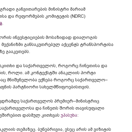
გრადი
განვითარების
მინისტრი
მარიამ
ისა
და
რეფორმების
კომიტეტის
(NDRC)
ა
.
ორის
ინვესტიციების
მოსაზიდად
დიალოგის
ი
მექანიზმი
განსაკუთრებულ
აქცენტს
ტრანსპორტისა
ზე
გააკეთებს
.
აკითხი
და
საქართველოს
,
როგორც
ჩინეთისა
და
ნის, როლი
.
ამ
კონტექსტში
ანაკლიის
პორტი
აც
მნიშვნელობა
ექნება
როგორც
საქართველო
–
ფნის
პარტნიორი
სახელმწიფოებისთვის
.
ვედრამდე
საქართველოს
პრემიერ
–
მინისტრიც
საქართველოსა
და
ჩინეთს
შორის
თავისუფალი
ვშირებით
დასმულ
კითხვას
უპასუხა
:
აკლიის
თემაზეც
.
ბუნებრივია
,
ესეც
არის
ამ
ვიზიტის