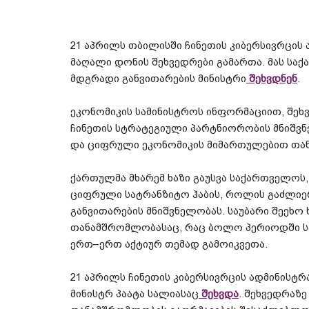
21
აპრილს
თბილისში
ჩინეთის
კიბერსივრცის
მაღალი
დონის
შეხვედრები
გამართა
.
მას
საქ
მდგრადი
განვითარების
მინისტრი
შეხვდნენ
.
ეკონომიკის
სამინისტროს
ინფორმაციით
,
შეხ
ჩინეთის
სტრატეგიული
პარტნიორობის
მნიშვ
და
ციფრული
ეკონომიკის
მიმართულებით
თა
ქართულმა
მხარემ
ხაზი
გაუსვა
საქართველოს
ციფრული
სატრანზიტო
ჰაბის
,
როლის
გაძლიე
განვითარების
მნიშვნელობას
.
საუბარი
შეეხო
თანამშრომლობასაც
,
რაც
ბოლო
პერიოდში
ერთ
–
ერთ
აქტიურ
თემად
გამოიკვეთა
.
21
აპრილს
ჩინეთის
კიბერსივრცის
ადმინისტრ
მინისტრ
პაატა
სალიასაც
შეხვდა
.
შეხვედრაზე