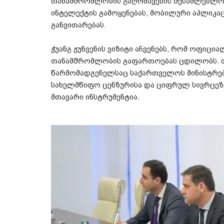
თანამშრომლობის
გაღრმავების
შესაძლებლო
ინტელექტის
გამოყენებას
,
მობილური
აპლიკაც
განვითარებას
.
ჭუანგ
ჟუნვენის
ვიზიტი
აჩვენებს
,
რომ
ოფიცია
თანამშრომლობის
გაფართოებას
ცდილობს
.
წარმომადგენელსაც
საქართველოს
მინისტრე
სახელმწიფო
ცენზურისა
და
ციფრულ
სივრცეზ
მთავარი
ინსტრუმენტია
.