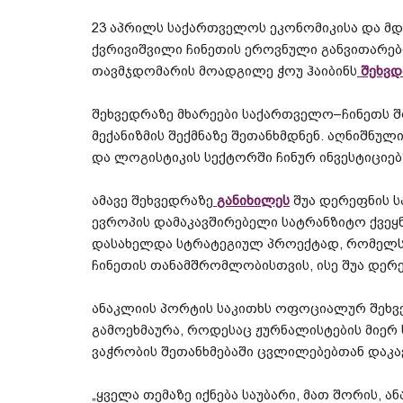
23
აპრილს
საქართველოს
ეკონომიკისა
და
მდ
ქვრივიშვილი
ჩინეთის
ეროვნული
განვითარებ
თავმჯდომარის
მოადგილე
ჭოუ
ჰაიბინს
შეხვდ
შეხვედრაზე
მხარეები
საქართველო
–
ჩინეთს
შ
მექანიზმის
შექმნაზე
შეთანხმდნენ
.
აღნიშნულ
და
ლოგისტიკის
სექტორში
ჩინურ
ინვესტიციებ
ამავე
შეხვედრაზე
განიხილეს
შუა
დერეფნის
ს
ევროპის
დამაკავშირებელი
სატრანზიტო
ქვეყ
დასახელდა
სტრატეგიულ
პროექტად
,
რომელს
ჩინეთის
თანამშრომლობისთვის
,
ისე
შუა
დერე
ანაკლიის
პორტის
საკითხს
ოფოციალურ
შეხ
გამოეხმაურა
,
როდესაც
ჟურნალისტების
მიერ
ვაჭრობის
შეთანხმებაში
ცვლილებებთან
დაკა
„
ყველა
თემაზე
იქნება
საუბარი
,
მათ
შორის
,
ან