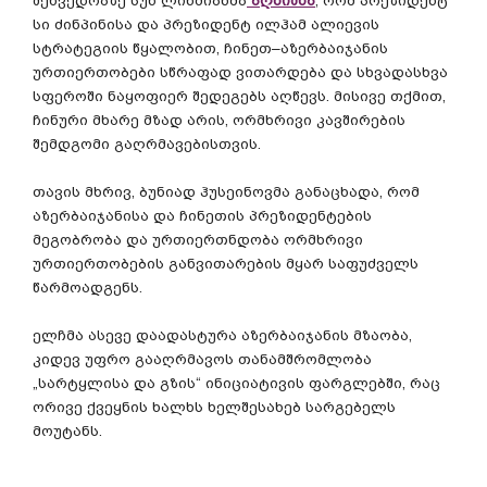
შეხვედრაზე
სუნ
ლინძიანმა
აღნიშნა
,
რომ
პრეზიდენტ
სი
ძინპინისა
და
პრეზიდენტ
ილჰამ
ალიევის
სტრატეგიის
წყალობით
,
ჩინეთ
–
აზერბაიჯანის
ურთიერთობები
სწრაფად
ვითარდება
და
სხვადასხვა
სფეროში
ნაყოფიერ
შედეგებს
აღწევს
.
მისივე
თქმით
,
ჩინური
მხარე
მზად
არის
,
ორმხრივი
კავშირების
შემდგომი
გაღრმავებისთვის
.
თავის
მხრივ
,
ბუნიად
ჰუსეინოვმა
განაცხადა
,
რომ
აზერბაიჯანისა
და
ჩინეთის
პრეზიდენტების
მეგობრობა
და
ურთიერთნდობა
ორმხრივი
ურთიერთობების
განვითარების
მყარ
საფუძველს
წარმოადგენს
.
ელჩმა
ასევე
დაადასტურა
აზერბაიჯანის
მზაობა
,
კიდევ
უფრო
გააღრმავოს
თანამშრომლობა
„
სარტყლისა
და
გზის
“
ინიციატივის
ფარგლებში
,
რაც
ორივე
ქვეყნის
ხალხს
ხელშესახებ
სარგებელს
მოუტანს
.