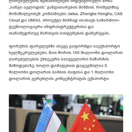
ღირებულების
შეთანხმებები
ინდუსტრიული
ზონა
„
იანგი
ავლოდის
“
განვითარების
მიზნით
,
რომელშიც
მონაწილეობენ
კომპანიები
Jwise, Zhongke Honghu, CAS
Cloud
და
UMGG.
პროექტი
მიზნად
ისახავს
საწარმოო
–
ტექნოლოგიური
ინფრასტრუქტურისა
და
თანამედროვე
მართვის
სისტემების
დანერგვას
.
ფორუმის
ფარგლებში
ასევე
გაფორმდა
საექსპორტო
ხელშეკრულებები
,
მათ
შორის
150
მილიონი
დოლარის
ღირებულების
უზბეკური
საიუველირო
ნაწარმის
მიწოდებაზე
,
ხოლო
დამატებით
დაგეგმილია
5
მილიონი
დოლარის
ბამბის
ძაფისა
და
1
მილიონი
დოლარის
ვერცხლის
კონცენტრატის
ექსპორტი
.