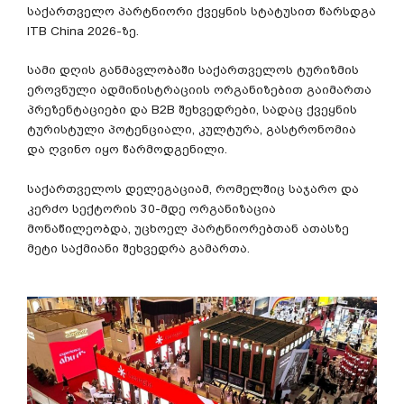
საქართველო
პარტნიორი
ქვეყნის
სტატუსით
წარსდგა
ITB China 2026-
ზე
.
სამი
დღის
განმავლობაში
საქართველოს
ტურიზმის
ეროვნული
ადმინისტრაციის
ორგანიზებით
გაიმართა
პრეზენტაციები
და
B2B
შეხვედრები
,
სადაც
ქვეყნის
ტურისტული
პოტენციალი
,
კულტურა
,
გასტრონომია
და
ღვინო
იყო
წარმოდგენილი
.
საქართველოს
დელეგაციამ
,
რომელშიც
საჯარო
და
კერძო
სექტორის
30-
მდე
ორგანიზაცია
მონაწილეობდა
,
უცხოელ
პარტნიორებთან
ათასზე
მეტი
საქმიანი
შეხვედრა
გამართა
.