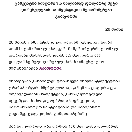
ტაშკენტმა
ჩინეთში
3,5
მილიარდ
დოლარზე
მეტი
ღირებულების
საინვესტიციო
შეთანხმებები
გააფორმა
28
მაისი
28
მაისს
ტაშკენტის
დელეგაციამ
ჩინეთის
ქალაქ
სიანში
გამართულ
უზბეკურ
–
ჩინურ
ინტერრეგიონულ
ფორუმზე
პარტნიორებთან
3,5
მილიარდ
აშშ
დოლარზე
მეტი
ღირებულების
საინვესტიციო
შეთანხმებები
გააფორმა
.
მხარეებმა
განიხილეს
ურბანული
ინფრასტრუქტურის
,
ტრანსპორტის
,
მშენებლობის
,
გარემოს
დაცვისა
და
მრეწველობის
პროექტები
,
განსაკუთრებული
აქცენტით
საზოგადოებრივი
სივრცეების
,
სატრანსპორტო
სისტემებისა
და
საინჟინრო
გადაწყვეტილებების
განვითარებაზე
.
პარალელურად
,
გაფორმდა
130
მილიონი
დოლარის