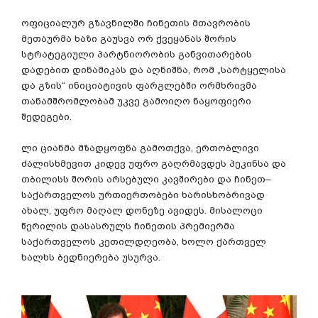
ოფიციალურ
გზავნილში
ჩინეთის
მთავრობის
მეთაურმა
ხაზი
გაუსვა
ორ
ქვეყანას
შორის
სტრატეგიული
პარტნიორობის
განვითარების
დადებით
დინამიკას
და
აღნიშნა
,
რომ
„
სარტყელისა
და
გზის
“
ინიციატივის
ფარგლებში
ორმხრივმა
თანამშრომლობამ
უკვე
გამოიღო
ნაყოფიერი
შედეგები
.
ლი
ციანმა
მზადყოფნა
გამოთქვა
,
ერთობლივი
ძალისხმევით
კიდევ
უფრო
გაღრმავდეს
პეკინსა
და
თბილისს
შორის
არსებული
კავშირები
და
ჩინეთ
–
საქართველოს
ურთიერთობები
ხარისხობრივად
ახალ
,
უფრო
მაღალ
დონეზე
ავიდეს
.
მისალოცი
წერილის
დასასრულს
ჩინეთის
პრემიერმა
საქართველოს
კეთილდღეობა
,
ხოლო
ქართველ
ხალხს
ბედნიერება
უსურვა
.