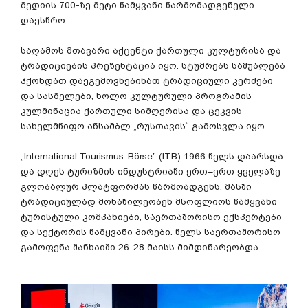
მედიის
700-
ზე
მეტი
წამყვანი
წარმომადგენელი
დაესწრო
.
საღამოს
მთავარი
აქცენტი
ქართული
კულტურისა
და
ტრადიციების
პრეზენტაცია
იყო
.
სტუმრებს
საშუალება
ჰქონდათ
დაეგემოვნებინათ
ტრადიციული
კერძები
და
სასმელები
,
ხოლო
კულტურული
პროგრამის
კულმინაცია
ქართული
სიმღერისა
და
ცეკვის
სახელმწიფო
ანსამბლ
„
რუსთავის
“
გამოსვლა
იყო
.
„International Tourismus-Börse” (ITB) 1966
წელს
დაარსდა
და
დღეს
ტურიზმის
ინდუსტრიაში
ერთ
–
ერთ
ყველაზე
გლობალურ
პლატფორმას
წარმოადგენს
.
მასში
ტრადიციულად
მონაწილეობენ
მსოფლიოს
წამყვანი
ტურისტული
კომპანიები
,
საერთაშორისო
ექსპერტები
და
სექტორის
წამყვანი
პირები
.
წელს
საერთაშორისო
გამოფენა
შანხაიში
26-28
მაისს
მიმდინარეობდა
.