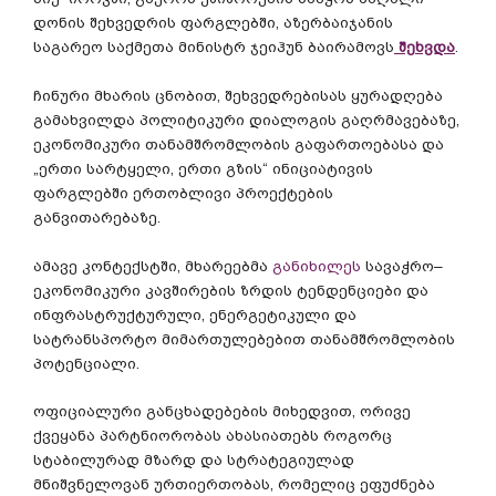
დონის
შეხვედრის
ფარგლებში
,
აზერბაიჯანის
საგარეო
საქმეთა
მინისტრ
ჯეიჰუნ
ბაირამოვს
შეხვდა
.
ჩინური
მხარის
ცნობით
,
შეხვედრებისას
ყურადღება
გამახვილდა
პოლიტიკური
დიალოგის
გაღრმავებაზე
,
ეკონომიკური
თანამშრომლობის
გაფართოებასა
და
„
ერთი
სარტყელი
,
ერთი
გზის
“
ინიციატივის
ფარგლებში
ერთობლივი
პროექტების
განვითარებაზე
.
ამავე
კონტექსტში
,
მხარეებმა
განიხილეს
სავაჭრო
–
ეკონომიკური
კავშირების
ზრდის
ტენდენციები
და
ინფრასტრუქტურული
,
ენერგეტიკული
და
სატრანსპორტო
მიმართულებებით
თანამშრომლობის
პოტენციალი
.
ოფიციალური
განცხადებების
მიხედვით
,
ორივე
ქვეყანა
პარტნიორობას
ახასიათებს
როგორც
სტაბილურად
მზარდ
და
სტრატეგიულად
მნიშვნელოვან
ურთიერთობას
,
რომელიც
ეფუძნება