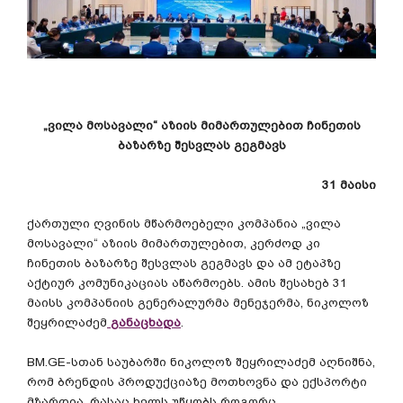
„
ვილა
მოსავალი
“
აზიის
მიმართულებით
ჩინეთის
ბაზარზე
შესვლას
გეგმავს
31
მაისი
ქართული
ღვინის
მწარმოებელი
კომპანია
„
ვილა
მოსავალი
“
აზიის
მიმართულებით
,
კერძოდ
კი
ჩინეთის
ბაზარზე
შესვლას
გეგმავს
და
ამ
ეტაპზე
აქტიურ
კომუნიკაციას
აწარმოებს
.
ამის
შესახებ
31
მაისს
კომპანიის
გენერალურმა
მენეჯერმა
,
ნიკოლოზ
შეყრილაძემ
განაცხადა
.
BM.GE-
სთან
საუბარში
ნიკოლოზ
შეყრილაძემ
აღნიშნა
,
რომ
ბრენდის
პროდუქციაზე
მოთხოვნა
და
ექსპორტი
მზარდია
,
რასაც
ხელს
უწყობს
როგორც