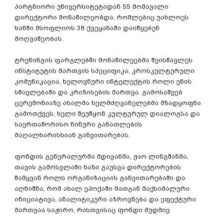
პარტნიორი
უნივერსიტეტიდან
55
მომავალი
დირექტორი
მონაწილეობდა
,
რომლებიც
უახლოეს
ხანში
მსოფლიოს
38
ქვეყანაში
დაიწყებენ
მოღვაწეობას
.
ტრენინგის
ფარგლებში
მონაწილეებმა
შეისწავლეს
ინსტიტუტის
მართვის
სპეციფიკა
,
კროსკულტურული
კომუნიკაცია
,
ხელოვნური
ინტელექტის
როლი
ენის
სწავლებაში
და
კრიზისების
მართვა
.
გამოსაშვებ
ცერემონიაზე
ახალმა
ხელმძღვანელებმა
მზადყოფნა
გამოთქვეს
,
ხელი
შეუწყონ
კულტურულ
დიალოგსა
და
საერთაშორისო
ჩინური
განათლების
მაღალხარისხიან
განვითარებას
.
ფონდის
გენერალურმა
მდივანმა
,
ჟაო
ლინგშანმა
,
თავის
გამოსვლაში
ხაზი
გაუსვა
დირექტორების
წამყვან
როლს
ორგანიზაციის
განვითარებაში
და
აღნიშნა
,
რომ
ახალ
ეპოქაში
მათგან
მაქსიმალური
ინიციატივა
,
ანალიტიკური
აზროვნება
და
ეფექტური
მართვაა
საჭირო
,
რისთვისაც
ფონდი
მუდმივ