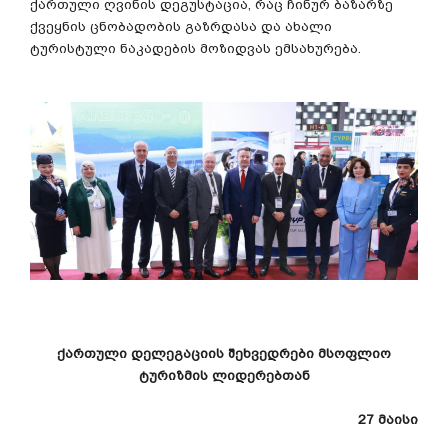
ქართული
ღვინის
დეგუსტაცია
,
რაც
ჩინურ
ბაზარზე
ქვეყნის
ცნობადობის
გაზრდასა
და
ახალი
ტურისტული
ნაკადების
მოზიდვას
ემსახურება
.
ქართული
დელეგაციის
შეხვედრები
მსოფლიო
ტურიზმის
ლიდერებთან
27
მაისი