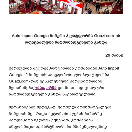
Auto Import Georgia
ჩინური
პლატფორმა
Guazi.com-
ის
ოფიციალური
წარმომადგენელი
გახდა
29
მაისი
ქართულმა
ავტოიმპორტიორმა
კომპანიამ
Auto Import
Georgia-
მ
ჩინეთის
საავტომობილო
პლატფორმა
Guazi.com-
თან
ექსკლუზიური
პარტნიორობის
შეთანხმება
გააფორმა
და
მისი
ოფიციალური
წარმომადგენელი
გახდა
საქართველოში
.
შეთანხმების
შედეგად
,
ქართულ
მომხმარებლებს
ჩინეთის
მეორადი
ავტომობილების
ბაზარზე
პირდაპირი
წვდომა
ექნებათ
.
კომპანიის
ინფორმაციით
,
პარტნიორობა
მნიშვნელოვნად