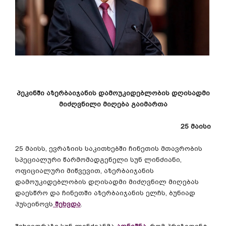
პეკინში
აზერბაიჯანის
დამოუკიდებლობის
დღისადმი
მიძღვნილი
მიღება
გაიმართა
25
მაისი
25
მაისს
,
ევრაზიის
საკითხებში
ჩინეთის
მთავრობის
სპეციალური
წარმომადგენელი
სუნ
ლინძიანი
,
ოფიციალური
მიწვევით
,
აზერბაიჯანის
დამოუკიდებლობის
დღისადმი
მიძღვნილ
მიღებას
დაესწრო
და
ჩინეთში
აზერბაიჯანის
ელჩს
,
ბუნიად
ჰუსეინოვს
შეხვდა
.