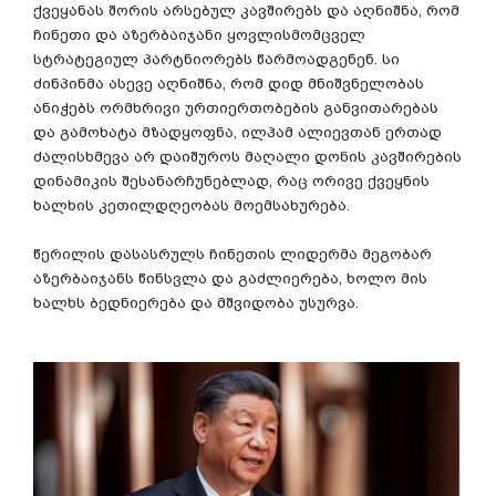
ქვეყანას
შორის
არსებულ
კავშირებს
და
აღნიშნა
,
რომ
ჩინეთი
და
აზერბაიჯანი
ყოვლისმომცველ
სტრატეგიულ
პარტნიორებს
წარმოადგენენ
.
სი
ძინპინმა
ასევე
აღნიშნა
,
რომ
დიდ
მნიშვნელობას
ანიჭებს
ორმხრივი
ურთიერთობების
განვითარებას
და
გამოხატა
მზადყოფნა
,
ილჰამ
ალიევთან
ერთად
ძალისხმევა
არ
დაიშუროს
მაღალი
დონის
კავშირების
დინამიკის
შესანარჩუნებლად
,
რაც
ორივე
ქვეყნის
ხალხის
კეთილდღეობას
მოემსახურება
.
წერილის
დასასრულს
ჩინეთის
ლიდერმა
მეგობარ
აზერბაიჯანს
წინსვლა
და
გაძლიერება
,
ხოლო
მის
ხალხს
ბედნიერება
და
მშვიდობა
უსურვა
.