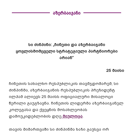
აზერბაიჯანი
ს
ი
ძინპინი
: „
ჩინეთი
და
აზერბაიჯანი
ყოვლისმომცველი
სტრატეგიული
პარტნიორები
არიან
“
25
მაისი
ჩინეთის
სახალხო
რესპუბლიკის
თავმჯდომარემ
,
სი
ძინპინმა
,
აზერბაიჯანის
რესპუბლიკის
პრეზიდენტ
ილჰამ
ალიევს
25
მაისს
ოფიციალური
მისალოცი
წერილი
გაუგზავნა
.
ჩინეთის
ლიდერმა
აზერბაიჯანელ
კოლეგასა
და
ქვეყნის
მოსახლეობას
დამოუკიდებლობის
დღე
მიულოცა
.
თავის
მიმართვაში
სი
ძინპინმა
ხაზი
გაუსვა
ორ