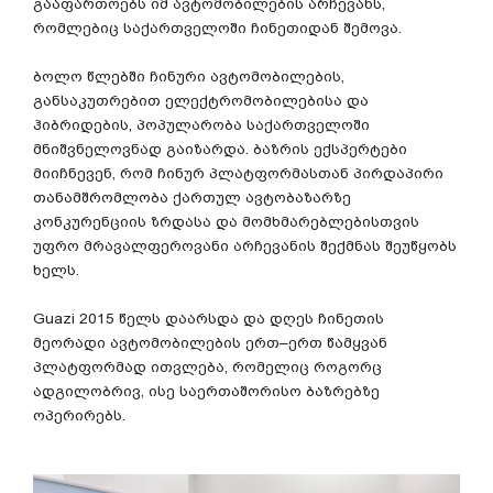
გააფართოებს
იმ
ავტომობილების
არჩევანს
,
რომლებიც
საქართველოში
ჩინეთიდან
შემოვა
.
ბოლო
წლებში
ჩინური
ავტომობილების
,
განსაკუთრებით
ელექტრომობილებისა
და
ჰიბრიდების
,
პოპულარობა
საქართველოში
მნიშვნელოვნად
გაიზარდა
.
ბაზრის
ექსპერტები
მიიჩნევენ
,
რომ
ჩინურ
პლატფორმასთან
პირდაპირი
თანამშრომლობა
ქართულ
ავტობაზარზე
კონკურენციის
ზრდასა
და
მომხმარებლებისთვის
უფრო
მრავალფეროვანი
არჩევანის
შექმნას
შეუწყობს
ხელს
.
Guazi 2015
წელს
დაარსდა
და
დღეს
ჩინეთის
მეორადი
ავტომობილების
ერთ
–
ერთ
წამყვან
პლატფორმად
ითვლება
,
რომელიც
როგორც
ადგილობრივ
,
ისე
საერთაშორისო
ბაზრებზე
ოპერირებს
.