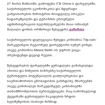
27
მაისს
შანხაიში
,
გამოფენა
ITB China-
ს
ფარგლებში
,
საქართველოს
ეკონომიკისა
და
მდგრადი
განვითარების
მინისტრის
მოადგილე
ირაკლი
ნადარეშვილმა
და
ტურიზმის
ეროვნული
ადმინისტრაციის
ხელმძღვანელმა
მაია
ომიაძემ
მაღალი
დონის
ორმხრივი
შეხვედრა
გამართა
.
საქართველოს
დელეგაცია
შეხვდა
კომპანია
Trip.com-
მარკეტინგის
რეგიონულ
დირექტორს
სუმერ
ვონგს
,
ასევე
კომპანია
Messe Berlin-
ის
უფროს
ვიცე
–
პრეზიდენტს
დევიდ
რუეთს
.
შეხვედრების
ფარგლებში
ყურადღება
გამახვილდა
აზიისა
და
ჩინეთის
ბაზრებზე
საქართველოს
ტურისტული
პოტენციალის
გაძლიერებასა
და
საერთაშორისო
ცნობადობის
გაზრდაზე
.
მხარეებმა
ასევე
განიხილეს
მარკეტინგულ
კამპანიებში
თანამშრომლობის
პერსპექტივები
,
რაც
სამომავლოდ
ქვეყანაში
ტურისტული
ნაკადების
ზრდის
ხელშეწყობას
ისახავს
მიზნად
.