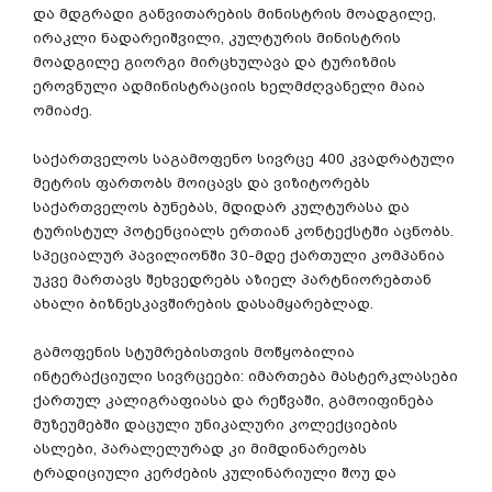
და
მდგრადი
განვითარების
მინისტრის
მოადგილე
,
ირაკლი
ნადარეიშვილი
,
კულტურის
მინისტრის
მოადგილე
გიორგი
მირცხულავა
და
ტურიზმის
ეროვნული
ადმინისტრაციის
ხელმძღვანელი
მაია
ომიაძე
.
საქართველოს
საგამოფენო
სივრცე
400
კვადრატული
მეტრის
ფართობს
მოიცავს
და
ვიზიტორებს
საქართველოს
ბუნებას
,
მდიდარ
კულტურასა
და
ტურისტულ
პოტენციალს
ერთიან
კონტექსტში
აცნობს
.
სპეციალურ
პავილიონში
30-
მდე
ქართული
კომპანია
უკვე
მართავს
შეხვედრებს
აზიელ
პარტნიორებთან
ახალი
ბიზნესკავშირების
დასამყარებლად
.
გამოფენის
სტუმრებისთვის
მოწყობილია
ინტერაქციული
სივრცეები
:
იმართება
მასტერკლასები
ქართულ
კალიგრაფიასა
და
რეწვაში
,
გამოიფინება
მუზეუმებში
დაცული
უნიკალური
კოლექციების
ასლები
,
პარალელურად
კი
მიმდინარეობს
ტრადიციული
კერძების
კულინარიული
შოუ
და