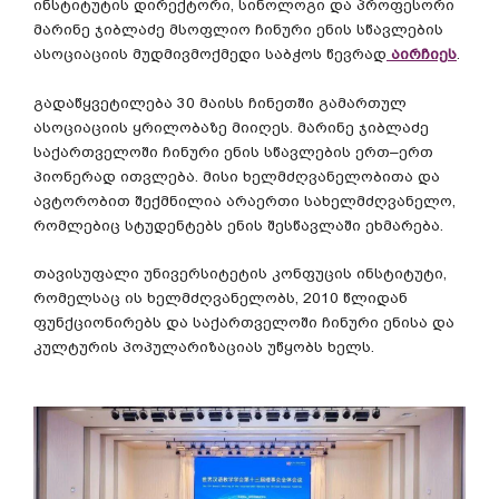
ინსტიტუტის
დირექტორი
,
სინოლოგი
და
პროფესორი
მარინე
ჯიბლაძე
მსოფლიო
ჩინური
ენის
სწავლების
ასოციაციის
მუდმივმოქმედი
საბჭოს
წევრად
აირჩიეს
.
გადაწყვეტილება
30
მაისს
ჩინეთში
გამართულ
ასოციაციის
ყრილობაზე
მიიღეს
.
მარინე
ჯიბლაძე
საქართველოში
ჩინური
ენის
სწავლების
ერთ
–
ერთ
პიონერად
ითვლება
.
მისი
ხელმძღვანელობითა
და
ავტორობით
შექმნილია
არაერთი
სახელმძღვანელო
,
რომლებიც
სტუდენტებს
ენის
შესწავლაში
ეხმარება
.
თავისუფალი
უნივერსიტეტის
კონფუცის
ინსტიტუტი
,
რომელსაც
ის
ხელმძღვანელობს
, 2010
წლიდან
ფუნქციონირებს
და
საქართველოში
ჩინური
ენისა
და
კულტურის
პოპულარიზაციას
უწყობს
ხელს
.