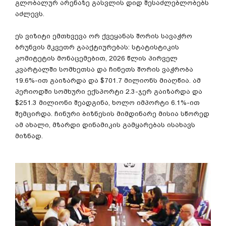
გლობალურ
არენაზე
გასვლის
დიდ
შესაძლებლობებს
აძლევს
.
ეს
ვიზიტი
ემთხვევა
ორ
ქვეყანას
შორის
სავაჭრო
ბრუნვის
მკვეთრ
გააქტიურებას
:
სტატისტიკის
კომიტეტის
მონაცემებით
, 2026
წლის
პირველ
კვარტალში
სომხეთსა
და
ჩინეთს
შორის
ვაჭრობა
19.6%-
ით
გაიზარდა
და
$701.7
მილიონს
მიაღწია
.
ამ
პერიოდში
სომხური
ექსპორტი
2.3-
ჯერ
გაიზარდა
და
$251.3
მილიონი
შეადგინა
,
ხოლო
იმპორტი
6.1%-
ით
შემცირდა
.
ჩინური
ბიზნესის
მიმდინარე
მისია
სწორედ
ამ
ახალი
,
მზარდი
დინამიკის
გამყარებას
ისახავს
მიზნად
.