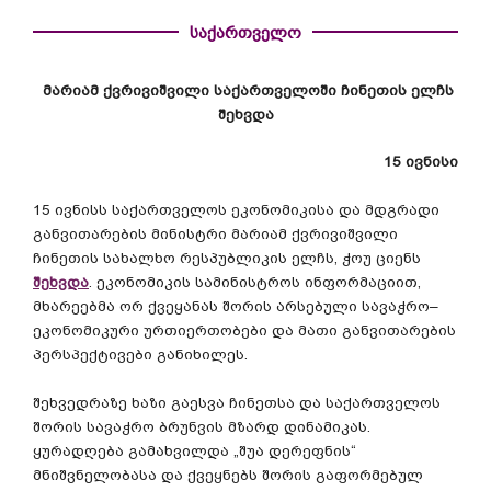
საქართველო
მარიამ
ქვრივიშვილი
საქართველოში
ჩინეთის
ელჩს
შეხვდა
15
ივნისი
15
ივნისს
საქართველოს
ეკონომიკისა
და
მდგრადი
განვითარების
მინისტრი
მარიამ
ქვრივიშვილი
ჩინეთის
სახალხო
რესპუბლიკის
ელჩს
,
ჭოუ
ციენს
შეხვდა
.
ეკონომიკის
სამინისტროს
ინფორმაციით
,
მხარეებმა
ორ
ქვეყანას
შორის
არსებული
სავაჭრო
–
ეკონომიკური
ურთიერთობები
და
მათი
განვითარების
პერსპექტივები
განიხილეს
.
შეხვედრაზე
ხაზი
გაესვა
ჩინეთსა
და
საქართველოს
შორის
სავაჭრო
ბრუნვის
მზარდ
დინამიკას
.
ყურადღება
გამახვილდა
„
შუა
დერეფნის
“
მნიშვნელობასა
და
ქვეყნებს
შორის
გაფორმებულ