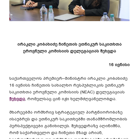
ირაკლი
კობახიძე
ჩინეთის
ეთნიკურ
საკითხთა
ეროვნული
კომისიის
დელეგაციას
შეხვდა
16
ივნისი
საქართველოს
პრემიერ
–
მინისტრი
ირაკლი
კობახიძე
16
ივნისს
ჩინეთის
სახალხო
რესპუბლიკის
ეთნიკურ
საკითხთა
ეროვნული
კომისიის
(NEAC)
დელეგაციას
შეხვდა
,
რომელსაც
ცინ
იჭი
ხელმძღვანელობდა
.
მხარეებმა
ორმხრივ
სტრატეგიულ
პარტნიორობაზე
ისაუბრეს
და
ეთნიკურ
საკითხებში
თანამშრომლობის
პერსპექტივები
განიხილეს
.
შეხვედრაზე
აღინიშნა
,
რომ
საქართველო
და
ჩინეთი
მზად
არიან
,