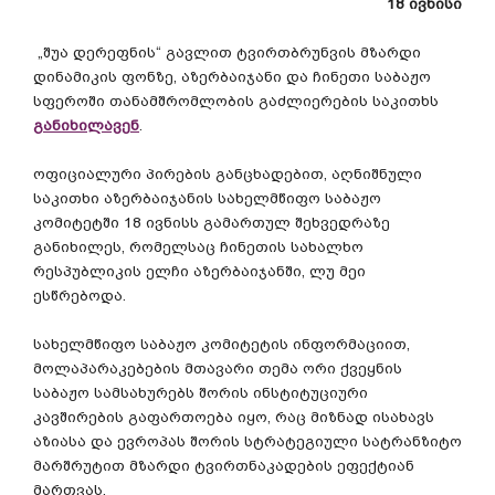
18
ივნისი
„
შუა
დერეფნის
“
გავლით
ტვირთბრუნვის
მზარდი
დინამიკის
ფონზე
,
აზერბაიჯანი
და
ჩინეთი
საბაჟო
სფეროში
თანამშრომლობის
გაძლიერების
საკითხს
განიხილავენ
.
ოფიციალური
პირების
განცხადებით
,
აღნიშნული
საკითხი
აზერბაიჯანის
სახელმწიფო
საბაჟო
კომიტეტში
18
ივნისს
გამართულ
შეხვედრაზე
განიხილეს
,
რომელსაც
ჩინეთის
სახალხო
რესპუბლიკის
ელჩი
აზერბაიჯანში
,
ლუ
მეი
ესწრებოდა
.
სახელმწიფო
საბაჟო
კომიტეტის
ინფორმაციით
,
მოლაპარაკებების
მთავარი
თემა
ორი
ქვეყნის
საბაჟო
სამსახურებს
შორის
ინსტიტუციური
კავშირების
გაფართოება
იყო
,
რაც
მიზნად
ისახავს
აზიასა
და
ევროპას
შორის
სტრატეგიული
სატრანზიტო
მარშრუტით
მზარდი
ტვირთნაკადების
ეფექტიან
მართვას
.