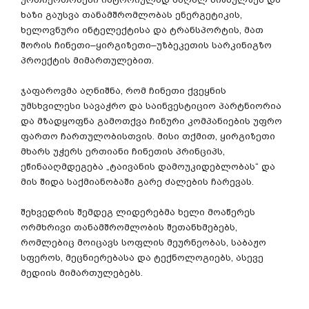
ხაზი
გაუსვა
თანამშრომლობას
ენერგეტიკის
,
ხელოვნური
ინტელექტისა
და
ტრანსპორტის
,
მათ
შორის
ჩინეთი
–
ყირგიზეთი
–
უზბეკეთის
სარკინიგზო
პროექტის
მიმართულებით
.
ჯაფაროვმა
აღნიშნა
,
რომ
ჩინეთი
ქვეყნის
უმსხვილესი
სავაჭრო
და
საინვესტიციო
პარტნიორია
და
მზადყოფნა
გამოთქვა
ჩინური
კომპანიების
უფრო
ფართო
ჩართულობისთვის
.
მისი
თქმით
,
ყირგიზეთი
მხარს
უჭერს
ერთიანი
ჩინეთის
პრინციპს
,
ეწინააღმდეგება
„
ტაივანის
დამოუკიდებლობას
“
და
მის
შიდა
საქმიანობაში
გარე
ძალების
ჩარევას
.
შეხვედრის
შემდეგ
ლიდერებმა
ხელი
მოაწერეს
ორმხრივი
თანამშრომლობის
შეთანხმებებს
,
რომლებიც
მოიცავს
სოფლის
მეურნეობას
,
საბაჟო
სფეროს
,
მეცნიერებასა
და
ტექნოლოგიებს
,
ასევე
მედიის
მიმართულებებს
.