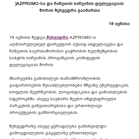
]AZPROMO-
სა
და
ჩინეთის
სიჩუანის
დელეგაციას
შორის
შეხვედრა
გაიმართა
18
ივნისი
18
ივნისს
შედგა
შეხვედრა
AZPROMO-
ს
აღმასრულებელ
დირექტორ
იუსიფ
აბდულაევსა
და
ჩინეთის
საერთაშორისო
ვაჭრობის
ხელშეწყობის
საბჭოს
სიჩუანის
პროვინციის
კომიტეტის
დელეგაციას
შორის
.
მხარეებმა
განიხილეს
თანამშრომლობის
გაფართოების
შესაძლებლობები
მწვანე
ენერგეტიკის
,
სოფლის
მეურნეობის
,
ლოგისტიკისა
და
განათლების
სფეროებში
.
ასევე
საუბარი
შეეხო
ინდუსტრიული
პარკების
განვითარებასა
და
ერთობლივი
პროექტების
განხორციელებას
.
შეხვედრაზე
ასევე
ყურადღება
გამახვილდა
გამოცდილების
გაცვლაზე
ერთობლივი