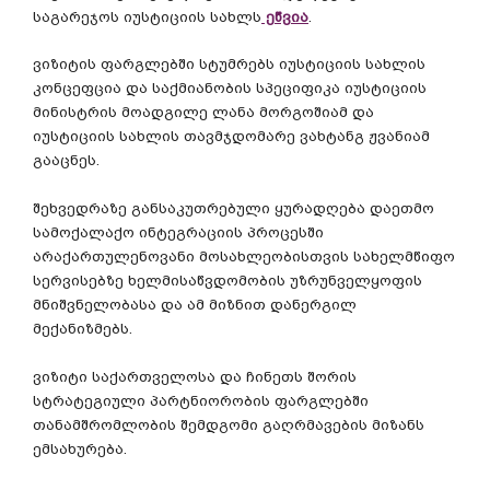
საგარეჯოს
იუსტიციის
სახლს
ეწვია
.
ვიზიტის
ფარგლებში
სტუმრებს
იუსტიციის
სახლის
კონცეფცია
და
საქმიანობის
სპეციფიკა
იუსტიციის
მინისტრის
მოადგილე
ლანა
მორგოშიამ
და
იუსტიციის
სახლის
თავმჯდომარე
ვახტანგ
ჟვანიამ
გააცნეს
.
შეხვედრაზე
განსაკუთრებული
ყურადღება
დაეთმო
სამოქალაქო
ინტეგრაციის
პროცესში
არაქართულენოვანი
მოსახლეობისთვის
სახელმწიფო
სერვისებზე
ხელმისაწვდომობის
უზრუნველყოფის
მნიშვნელობასა
და
ამ
მიზნით
დანერგილ
მექანიზმებს
.
ვიზიტი
საქართველოსა
და
ჩინეთს
შორის
სტრატეგიული
პარტნიორობის
ფარგლებში
თანამშრომლობის
შემდგომი
გაღრმავების
მიზანს
ემსახურება
.