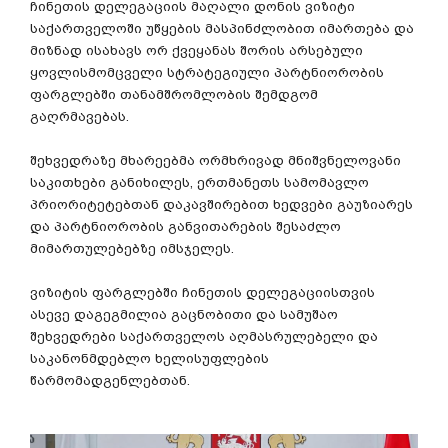
ჩინეთის
დელეგაციის
მაღალი
დონის
ვიზიტი
საქართველოში
უწყების
მასპინძლობით
იმართება
და
მიზნად
ისახავს
ორ
ქვეყანას
შორის
არსებული
ყოვლისმომცველი
სტრატეგიული
პარტნიორობის
ფარგლებში
თანამშრომლობის
შემდგომ
გაღრმავებას
.
შეხვედრაზე
მხარეებმა
ორმხრივად
მნიშვნელოვანი
საკითხები
განიხილეს
,
ერთმანეთს
სამომავლო
პრიორიტეტებთან
დაკავშირებით
ხედვები
გაუზიარეს
და
პარტნიორობის
განვითარების
შესაძლო
მიმართულებებზე
იმსჯელეს
.
ვიზიტის
ფარგლებში
ჩინეთის
დელეგაციისთვის
ასევე
დაგეგმილია
გაცნობითი
და
სამუშაო
შეხვედრები
საქართველოს
აღმასრულებელი
და
საკანონმდებლო
ხელისუფლების
წარმომადგენლებთან
.