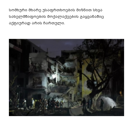
სომხური
მხარე
უსაფრთხოების
მიზნით
სხვა
სახელმწიფოების
მოქალაქეების
გაყვანაშიც
აქტიურად
არის
ჩართული
.