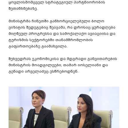
ყოვლისმომცველ
სტრატეგიულ
პარტნიორობის
შეთანხმებაზე
.
მინისტრმა
ჩინეთში
განხორციელებული
ბოლო
ვიზიტის
შედეგებიც
შეაჯამა
,
რა
დროსაც
ყურადღება
მიღწეულ
პროგრესსა
და
სამოქალაქო
ავიაციისა
და
ტურიზმის
სექტორებში
თანამშრომლობის
გაფართოებაზე
გაამახვილა
.
შეხვედრას
ეკონომიკისა
და
მდგრადი
განვითარების
მინისტრის
მოადგილეები
,
თამარ
იოსელიანი
და
გენადი
არველაძეც
ესწრებოდნენ
.