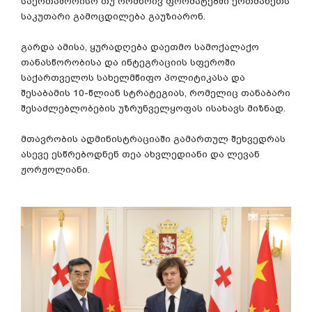
საერთაშორისო
თუ
ორმხრივ
ფორმატებში
ერთმანეთს
საკუთარი
გამოცდილება
გაუზიარონ
.
გარდა
ამისა
,
ყურადღება
დაეთმო
სამოქალაქო
თანასწორობისა
და
ინტეგრაციის
სფეროში
საქართველოს
სახელმწიფო
პოლიტიკასა
და
შესაბამის
10-
წლიან
სტრატეგიას
,
რომელიც
თანაბარი
შესაძლებლობების
უზრუნველყოფას
ისახავს
მიზნად
.
მთავრობის
ადმინისტრაციაში
გამართულ
შეხვედრას
ასევე
ესწრებოდნენ
თეა
ახვლედიანი
და
ლევან
ჟორჟოლიანი
.