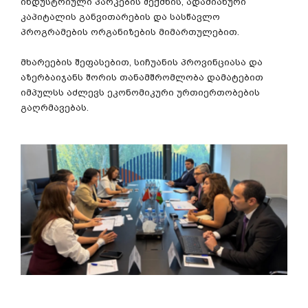
ინდუსტრიული
პარკების
შექმნის
,
ადამიანური
კაპიტალის
განვითარების
და
სასწავლო
პროგრამების
ორგანიზების
მიმართულებით
.
მხარეების
შეფასებით
,
სიჩუანის
პროვინციასა
და
აზერბაიჯანს
შორის
თანამშრომლობა
დამატებით
იმპულსს
აძლევს
ეკონომიკური
ურთიერთობების
გაღრმავებას
.