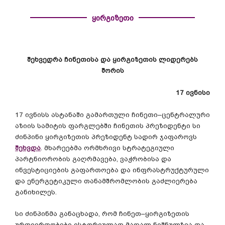
ყირგიზეთი
შეხვედრა
ჩინეთისა
და
ყირგიზეთის
ლიდერებს
შორის
17
ივნისი
17
ივნისს
ასტანაში
გამართული
ჩინეთი
–
ცენტრალური
აზიის
სამიტის
ფარგლებში
ჩინეთის
პრეზიდენტი
სი
ძინპინი
ყირგიზეთის
პრეზიდენტ
სადირ
ჯაფაროვს
შეხვდა
.
მხარეებმა
ორმხრივი
სტრატეგიული
პარტნიორობის
გაღრმავება
,
ვაჭრობისა
და
ინვესტიციების
გაფართოება
და
ინფრასტრუქტურული
და
ენერგეტიკული
თანამშრომლობის
გაძლიერება
განიხილეს
.
სი
ძინპინმა
განაცხადა
,
რომ
ჩინეთ
–
ყირგიზეთის
ურთიერთობები
ისტორიულად
მაღალ
ნიშნულზეა
და