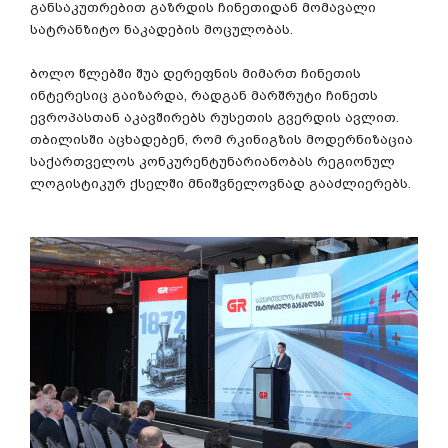
განსაკუთრებით
გაზრდის
ჩინეთიდან
მომავალი
სატრანზიტო
ნაკადების
მოცულობას
.
ბოლო
წლებში
შუა
დერეფნის
მიმართ
ჩინეთის
ინტერესიც
გაიზარდა
,
რადგან
მარშრუტი
ჩინეთს
ევროპასთან
აკავშირებს
რუსეთის
გვერდის
ავლით
.
თბილისში
აცხადებენ
,
რომ
რკინიგზის
მოდერნიზაცია
საქართველოს
კონკურენტუნარიანობას
რეგიონულ
ლოგისტიკურ
ქსელში
მნიშვნელოვნად
გააძლიერებს
.