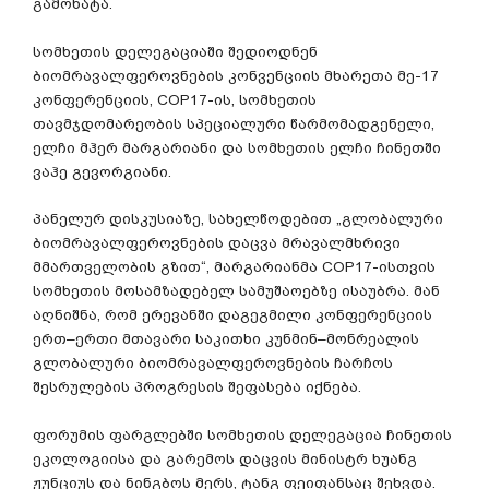
გამოხატა
.
სომხეთის
დელეგაციაში
შედიოდნენ
ბიომრავალფეროვნების
კონვენციის
მხარეთა
მე
-17
კონფერენციის
, COP17-
ის
,
სომხეთის
თავმჯდომარეობის
სპეციალური
წარმომადგენელი
,
ელჩი
მჰერ
მარგარიანი
და
სომხეთის
ელჩი
ჩინეთში
ვაჰე
გევორგიანი
.
პანელურ
დისკუსიაზე
,
სახელწოდებით
„
გლობალური
ბიომრავალფეროვნების
დაცვა
მრავალმხრივი
მმართველობის
გზით
“,
მარგარიანმა
COP17-
ისთვის
სომხეთის
მოსამზადებელ
სამუშაოებზე
ისაუბრა
.
მან
აღნიშნა
,
რომ
ერევანში
დაგეგმილი
კონფერენციის
ერთ
–
ერთი
მთავარი
საკითხი
კუნმინ
–
მონრეალის
გლობალური
ბიომრავალფეროვნების
ჩარჩოს
შესრულების
პროგრესის
შეფასება
იქნება
.
ფორუმის
ფარგლებში
სომხეთის
დელეგაცია
ჩინეთის
ეკოლოგიისა
და
გარემოს
დაცვის
მინისტრ
ხუანგ
ჟუნციუს
და
ნინგბოს
მერს
,
ტანგ
ფეიფანსაც
შეხვდა
.