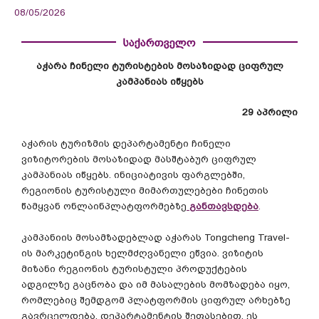
08/05/2026
საქართველო
აჭარა
ჩინელი
ტურისტების
მოსაზიდად
ციფრულ
კამპანიას
იწყებს
29
აპრილი
აჭარის
ტურიზმის
დეპარტამენტი
ჩინელი
ვიზიტორების
მოსაზიდად
მასშტაბურ
ციფრულ
კამპანიას
იწყებს
.
ინიციატივის
ფარგლებში
,
რეგიონის
ტურისტული
მიმართულებები
ჩინეთის
წამყვან
ონლაინპლატფორმებზე
განთავსდება
.
კამპანიის
მოსამზადებლად
აჭარას
Tongcheng Travel-
ის
მარკეტინგის
ხელმძღვანელი
ეწვია
.
ვიზიტის
მიზანი
რეგიონის
ტურისტული
პროდუქტების
ადგილზე
გაცნობა
და
იმ
მასალების
მომზადება
იყო
,
რომლებიც
შემდგომ
პლატფორმის
ციფრულ
არხებზე
გავრცელდება
.
დეპარტამენტის
შეფასებით
,
ეს