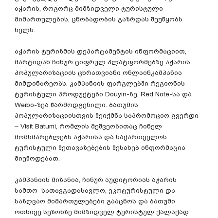
აჭარის
,
როგორც
მიმზიდველი
ტურისტული
მიმართულების
,
ცნობადობის
გაზრდას
შეუწყობს
ხელს
.
აჭარის
ტურიზმის
დეპარტამენტის
ინფორმაციით
,
მარტიდან
ჩინურ
ციფრულ
პლატფორმებზე
აჭარის
პოპულარიზაციის
ცხრათვიანი
ონლაინკამპანია
მიმდინარეობს
.
კამპანიის
ფარგლებში
რეგიონის
ტურისტული
პროდუქტები
Douyin-
ზე
, Red Note-
სა
და
Weibo-
ზეა
წარმოდგენილი
.
ბათუმის
პოპულარიზაციისთვის
შეიქმნა
საპრომოციო
გვერდი
– Visit Batumi,
რომლის
მეშვეობითაც
ჩინელ
მომხმარებლებს
აჭარისა
და
საქართველოს
ტურისტული
შეთავაზებების
შესახებ
ინფორმაცია
მიეწოდებათ
.
კამპანიის
მიზანია
,
ჩინურ
აუდიტორიას
აჭარის
სამთო
–
სათავგადასავლო
,
ეკოტურისტული
და
საზღვაო
მიმართულებები
გააცნოს
და
ბათუმი
ოთხივე
სეზონზე
მიმზიდველ
ტურისტულ
ქალაქად