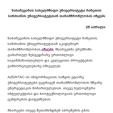
ნახიჩევანის
სახელმწიფო
უნივერსიტეტი
ჩინეთის
სინძიანის
უნივერსიტეტთან
თანამშრომლობას
იწყებს
28
აპრილი
ნახიჩევანის
სახელმწიფო
უნივერსიტეტი
ჩინეთის
სინძიანის
უნივერსიტეტთან
აკადემიურ
თანამშრომლობას
იწყებს
.
მხარეებმა
ურუმჩიში
გამართულ
შეხვედრაზე
ერთობლივი
საგანმანათლებლო
და
კვლევითი
პროექტების
განხორციელებაზე
იმსჯელეს
.
AZERTAC-
ის
ინფორმაციით
,
საწყის
ეტაპზე
უნივერსიტეტები
გეგმავენ
თანამშრომლობას
მწვანე
ენერგეტიკის
მიმართულებით
,
ასევე
ხელოვნური
ინტელექტისა
და
ბიოტექნოლოგიის
ერთობლივი
ცენტრების
დაფუძნებას
.
მხარეები
ასევე
შეთანხმდნენ
აბრეშუმის
გზის