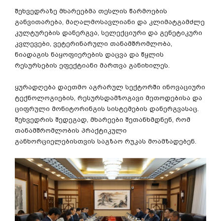
შეხვედრაზე
მხარეებმა
თესლის
წარმოების
განვითარება
,
მაღალმოსავლიანი
და
კლიმატგამძლე
კულტურების
დანერგვა
,
სელექციური
და
გენეტიკური
კვლევები
,
ვეტერინარული
თანამშრომლობა
,
ნიადაგის
ნაყოფიერების
დაცვა
და
წყლის
რესურსების
ეფექტიანი
მართვა
განიხილეს
.
ყურადღება
დაეთმო
აგრარულ
სექტორში
ინოვაციური
ტექნოლოგიების
,
რესურსდამზოგავი
მეთოდებისა
და
ციფრული
მონიტორინგის
სისტემების
დანერგვასაც
.
შეხვედრის
შედეგად
,
მხარეები
შეთანხმდნენ
,
რომ
თანამშრომლობის
პრაქტიკული
განხორციელებისთვის
საგზაო
რუკას
მოამზადებენ
.