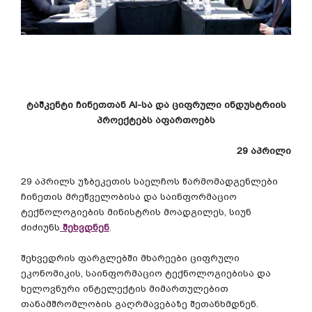
ტაშკენტი
ჩინეთთან
AI-
სა
და
ციფრული
ინდუსტრიის
პროექტებს
აფართოებს
29
აპრილი
29
აპრილს
უზბეკეთის
საელჩოს
წარმომადგენლები
ჩინეთის
მრეწველობისა
და
საინფორმაციო
ტექნოლოგიების
მინისტრის
მოადგილეს
,
სიუნ
ძიძიუნს
შეხვდნენ
.
შეხვედრის
ფარგლებში
მხარეები
ციფრული
ეკონომიკის
,
საინფორმაციო
ტექნოლოგიებისა
და
ხელოვნური
ინტელექტის
მიმართულებით
თანამშრომლობის
გაღრმავებაზე
შეთანხმდნენ
.