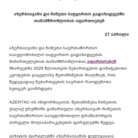
აზერბაიჯანი
და
ჩინეთი
სატვირთო
გადაზიდვებში
თანამშრომლობას
აფართოებენ
27
აპრილი
აზერბაიჯანი
და
ჩინეთი
საერთაშორისო
საავტომობილო
სატვირთო
გადაზიდვების
მიმართულებით
თანამშრომლობას
აფართოებენ
.
მხარეებმა
2026
წლისთვის
ნებართვების
დამატებითი
კვოტების
გაცვლაზე
შეთანხმებას
მიაღწიეს
,
რის
შედეგადაც
ნებართვების
საერთო
რაოდენობა
ხუთჯერ
გაიზრდება
.
AZERTAC-
ის
ინფორმაციით
,
შეთანხმება
ჩინეთის
ქალაქ
ურუმჩიში
გამართული
აზერბაიჯან
–
ჩინეთის
საერთაშორისო
საავტომობილო
ტრანსპორტის
პირველი
მოლაპარაკებების
ფარგლებში
შედგა
.
ვიზიტის
ფარგლებში
აზერბაიჯანის
დელეგაცია