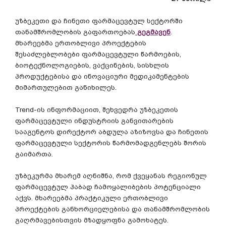
უზბეკეთი
და
ჩინეთი
ფარმაცევტულ
სექტორში
თანამშრომლობის
გაფართოებას
გეგმავენ
.
მხარეებმა
ერთობლივი
პროექტების
შესაძლებლობები
ფარმაცევტული
წარმოების
,
ბიოტექნოლოგიების
,
ვაქცინების
,
სისხლის
პროდუქტებისა
და
ინოვაციური
მედიკამენტების
მიმართულებით
განიხილეს
.
Trend-
ის
ინფორმაციით
,
შეხვედრა
უზბეკეთის
ფარმაცევტული
ინდუსტრიის
განვითარების
სააგენტოს
დირექტორ
აბდულა
აზიზოვსა
და
ჩინეთის
ფარმაცევტული
სექტორის
წარმომადგენლებს
შორის
გაიმართა
.
უზბეკურმა
მხარემ
აღნიშნა
,
რომ
ქვეყანას
რეგიონულ
ფარმაცევტულ
ჰაბად
ჩამოყალიბების
პოტენციალი
აქვს
.
მხარეებმა
პრაქტიკული
ერთობლივი
პროექტების
განხორციელებისა
და
თანამშრომლობის
გაღრმავებისთვის
მზადყოფნა
გამოხატეს
.