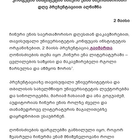
კონფუცის
ინსტიტუტმა
ჩინური
ენის
საერთაშორისო
დღე
პრეზენტაციით
აღნიშნა
2
მაისი
ჩინური
ენის
საერთაშორისო
დღესთან
დაკავშირებით
,
თავისუფალი
უნივერსიტეტის
კონფუცის
ინსტიტუტის
ორგანიზებით
, 2
მაისს
პრეზენტაცია
გაიმართა
.
ღონისძიების
თემა
იყო
„
ჩინური
ენა
ლიტერატურაში
–
ცვლილების
საწყისი
და
მაკავშირებელი
რგოლი
წარსულსა
და
აწმყოს
შორის
“.
პრეზენტაციაზე
თავისუფალი
უნივერსიტეტისა
და
თბილისის
სახელმწიფო
უნივერსიტეტის
ლექტორებმა
და
სინოლოგებმა
,
მარიამ
ჩახაიამ
და
ანა
გოგუაძემ
,
აუდიტორიას
ჩინური
ენის
როლზე
ძველი
და
თანამედროვე
ლიტერატურის
მაგალითებზე
დაყრდნობით
ესაუბრნენ
.
ღონისძიების
ფარგლებში
განხილული
იყო
,
როგორ
შეასრულა
ჩინურმა
ენამ
მნიშვნელოვანი
როლი