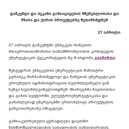
ტაშკენტი
და
პეკინი
გაზსაცავების
მშენებლობასა
და
მზისა
და
ქარის
პროექტებზე
შეთანხმდნენ
27
აპრილი
27
აპრილს
ტაშკენტში
უზბეკეთ
–
ჩინეთის
მთავრობათაშორისი
თანამშრომლობის
კომიტეტის
ენერგეტიკის
ქვეკომიტეტის
მე
-8
სხდომა
გაიმართა
.
შეხვედრას
უზბეკეთის
ენერგეტიკის
მინისტრი
ჯურაბეკ
მირზამახმუდოვი
და
ჩინეთის
ენერგეტიკის
ეროვნული
ადმინისტრაციის
ხელმძღვანელი
ვან
ხუნჯი
ხელმძღვანელობდნენ
.
მხარეებმა
ნავთობისა
და
გაზის
სექტორში
,
ელექტროენერგეტიკასა
და
განახლებად
ენერგიებში
ერთობლივი
პროექტების
განვითარებაზე
იმსჯელეს
.
განსაკუთრებული
ყურადღება
დაეთმო
ნახშირწყალბადების
საბადოების
განვითარებას
,