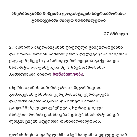
აზერბაიჯანმა
ჩინეთში
ლოგისტიკის
საერთაშორისო
გამოფენაში
მიიღო
მონაწილეობა
27
აპრილი
27
აპრილს
აზერბაიჯანის
ციფრული
განვითარებისა
და
ტრანსპორტის
სამინისტროს
დელეგაციამ
ჩინეთის
ქალაქ
ჩენდუში
გამართულ
მიწოდების
ჯაჭვისა
და
საპორტო
ლოგისტიკის
მე
-8
საერთაშორისო
გამოფენაში
მიიღო
მონაწილეობა
.
აზერბაიჯანის
სამინისტროს
ინფორმაციით
,
გამოფენის
გახსნის
ცერემონიაზე
ყურადღება
დაეთმო
აზერბაიჯანსა
და
ჩინეთს
შორის
გაფორმებულ
დოკუმენტებს
,
სტრატეგიული
პარტნიორობის
დინამიკასა
და
ტრანსპორტისა
და
ლოგისტიკის
სფეროში
თანამშრომლობას
.
ღონისძიების
ფარგლებში
აზერბაიჯანის
დელეგაციამ