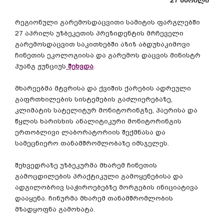
27
აპრილი
რეგიონული
გარემოსდაცვითი
სამიტის
ფარგლებში
27
აპრილს
უზბეკეთის
პრეზიდენტის
მრჩეველი
გარემოსდაცვით
საკითხებში
აზიზ
აბდუხაკიმოვი
ჩინეთის
ეკოლოგიისა
და
გარემოს
დაცვის
მინისტრ
ჰუანგ
ჟუნციუს
შეხვდა
.
მხარეებმა
მტვრისა
და
ქვიშის
ქარების
ადრეული
გაფრთხილების
სისტემების
გაძლიერებაზე
,
კლიმატის
სატელიტურ
მონიტორინგზე
,
ჰაერისა
და
წყლის
ხარისხის
ანალიტიკური
მონიტორინგის
ერთობლივი
ლაბორატორიის
შექმნასა
და
სამეცნიერო
თანამშრომლობაზე
იმსჯელეს
.
შეხვედრაზე
უზბეკურმა
მხარემ
ჩინეთის
გამოცდილების
პრაქტიკული
გამოყენებისა
და
ადგილობრივ
საჭიროებებზე
მორგების
ინიციატივა
დააყენა
.
ჩინურმა
მხარემ
თანამშრომლობის
მზადყოფნა
გამოხატა
.