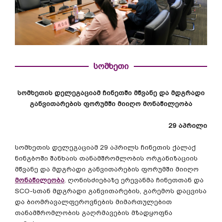
სომხეთი
სომხეთის
დელეგაციამ
ჩინეთში
მწვანე
და
მდგრადი
განვითარების
ფორუმში
მიიღო
მონაწილეობა
29
აპრილი
სომხეთის
დელეგაციამ
29
აპრილს
ჩინეთის
ქალაქ
ნინგბოში
შანხაის
თანამშრომლობის
ორგანიზაციის
მწვანე
და
მდგრადი
განვითარების
ფორუმში
მიიღო
მონაწილეობა
.
ღონისძიებაზე
ერევანმა
ჩინეთთან
და
SCO-
სთან
მდგრადი
განვითარების
,
გარემოს
დაცვისა
და
ბიომრავალფეროვნების
მიმართულებით
თანამშრომლობის
გაღრმავების
მზადყოფნა