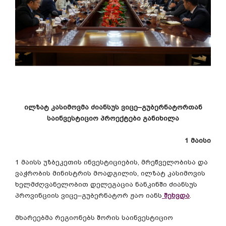
ილზატ
კასიმოვმა
ძიანსუს
ვიცე
–
გუბერნატორთან
საინვესტიციო
პროექტები
განიხილა
1
მაისი
1
მაისს
უზბეკეთის
ინვესტიციების
,
მრეწველობისა
და
ვაჭრობის
მინისტრის
მოადგილის
,
ილზატ
კასიმოვის
ხელმძღვანელობით
დელეგაცია
ნანკინში
ძიანსუს
პროვინციის
ვიცე
–
გუბერნატორ
ჟაო
იანს
შეხვდა
.
მხარეებმა
რეგიონებს
შორის
საინვესტიციო