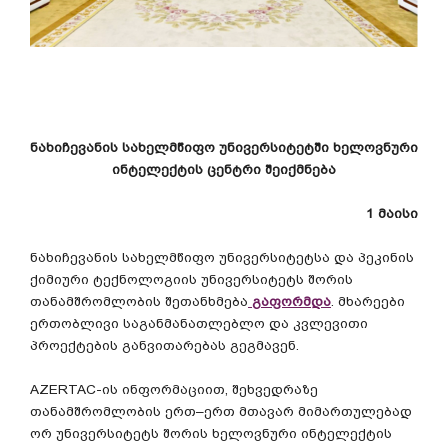
ნახიჩევანის
სახელმწიფო
უნივერსიტეტში
ხელოვნური
ინტელექტის
ცენტრი
შეიქმნება
1
მაისი
ნახიჩევანის
სახელმწიფო
უნივერსიტეტსა
და
პეკინის
ქიმიური
ტექნოლოგიის
უნივერსიტეტს
შორის
თანამშრომლობის
შეთანხმება
გაფორმდა
.
მხარეები
ერთობლივი
საგანმანათლებლო
და
კვლევითი
პროექტების
განვითარებას
გეგმავენ
.
AZERTAC-
ის
ინფორმაციით
,
შეხვედრაზე
თანამშრომლობის
ერთ
–
ერთ
მთავარ
მიმართულებად
ორ
უნივერსიტეტს
შორის
ხელოვნური
ინტელექტის