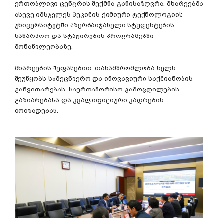
ერთობლივი
ცენტრის
შექმნა
განისაზღვრა
.
მხარეებმა
ასევე
იმსჯელეს
პეკინის
ქიმიური
ტექნოლოგიის
უნივერსიტეტში
აზერბაიჯანელი
სტუდენტების
საწარმოო
და
სტაჟირების
პროგრამებში
მონაწილეობაზე
.
მხარეების
შეფასებით
,
თანამშრომლობა
ხელს
შეუწყობს
სამეცნიერო
და
ინოვაციური
საქმიანობის
განვითარებას
,
საერთაშორისო
გამოცდილების
გაზიარებასა
და
კვალიფიციური
კადრების
მომზადებას
.