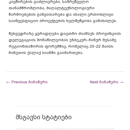
კავშირების
გაძლიერება
,
სამრეწველო
თანამშრომლობა
,
მაღალტექნოლოგიური
წარმოებების
განვითარება
და
ახალი
ერთობლივი
საინვესტიციო
პროექტების
ხელშეწყობა
განიხილეს
.
შეხვედრაზე
ყურადღება
დაეთმო
ძიანსუს
პროვინციის
დელეგაციის
მონაწილეობას
უზბეკურ
–
ჩინურ
მესამე
რეგიონთაშორის
ფორუმშიც
,
რომელიც
20-22
მაისს
ჩინეთის
ქალაქ
სიანში
გაიმართება
.
←
Previous ჩანაწერი
Next ჩანაწერი
→
მსგავსი სტატიები