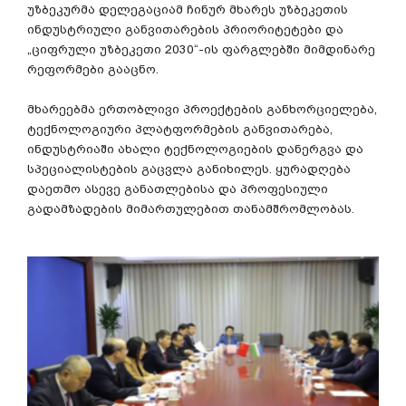
უზბეკურმა
დელეგაციამ
ჩინურ
მხარეს
უზბეკეთის
ინდუსტრიული
განვითარების
პრიორიტეტები
და
„
ციფრული
უზბეკეთი
2030“-
ის
ფარგლებში
მიმდინარე
რეფორმები
გააცნო
.
მხარეებმა
ერთობლივი
პროექტების
განხორციელება
,
ტექნოლოგიური
პლატფორმების
განვითარება
,
ინდუსტრიაში
ახალი
ტექნოლოგიების
დანერგვა
და
სპეციალისტების
გაცვლა
განიხილეს
.
ყურადღება
დაეთმო
ასევე
განათლებისა
და
პროფესიული
გადამზადების
მიმართულებით
თანამშრომლობას
.